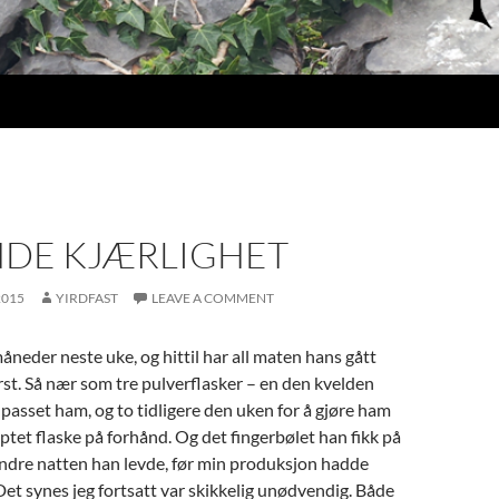
NDE KJÆRLIGHET
2015
YIRDFAST
LEAVE A COMMENT
måneder neste uke, og hittil har all maten hans gått
t. Så nær som tre pulverflasker – en den kvelden
passet ham, og to tidligere den uken for å gjøre ham
tet flaske på forhånd. Og det fingerbølet han fikk på
ndre natten han levde, før min produksjon hadde
et synes jeg fortsatt var skikkelig unødvendig. Både