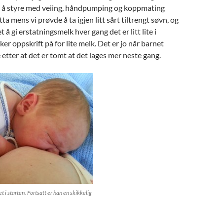
e å styre med veiing, håndpumping og koppmating
ta mens vi prøvde å ta igjen litt sårt tiltrengt søvn, og
t å gi erstatningsmelk hver gang det er litt lite i
er oppskrift på for lite melk. Det er jo når barnet
 etter at det er tomt at det lages mer neste gang.
 i starten. Fortsatt er han en skikkelig