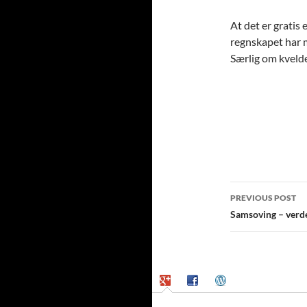
At det er gratis 
regnskapet har m
Særlig om kveld
Post
PREVIOUS POST
navigatio
Samsoving – verde