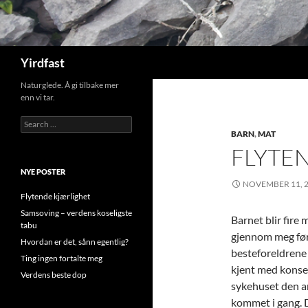
Search
Yirdfast
Naturglede. Å gi tilbake mer
enn vi tar.
Search
for:
BARN
,
MAT
FLYTE
NYE POSTER
NOVEMBER 11, 
Flytende kjærlighet
Samsoving – verdens koseligste
Barnet blir fire 
tabu
gjennom meg førs
Hvordan er det, sånn egentlig?
besteforeldrene 
Ting ingen fortalte meg
kjent med konsep
Verdens beste dop
sykehuset den a
kommet i gang. D