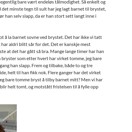
egentlig bare vært endeløs tålmodighet. Så enkelt og
 det minste tegn til sult har jeg lagt barnet til brystet,
ør han selv slapp, da er han stort sett langt inne i
 å la barnet sovne ved brystet. Det har ikke vi tatt
g har aldri blitt sår for det. Det er kanskje mest
ste at det har gått så bra. Mange lange timer har han
å bryster som etter hvert har virket tomme, jeg bare
 gang han slapp. Frem og tilbake, både to og tre
de, helt til han fikk nok. Flere ganger har det virket
r jeg bare tomme bryst å tilby barnet mitt? Men vi har
 blir helt tomt, og motstått fristelsen til å fylle opp