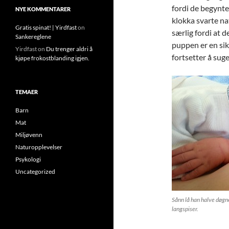
fordi de begynt
NYE KOMMENTARER
klokka svarte nat
Gratis spinat! | Yirdfast
on
særlig fordi at de
Sankereglene
puppen er en sikk
Yirdfast
on
Du trenger aldri å
fortsetter å suge
kjøpe frokostblanding igjen.
TEMAER
Barn
Mat
Miljøvenn
Naturopplevelser
Psykologi
Uncategorized
Sånn lå han halve døgnet
langspiser.