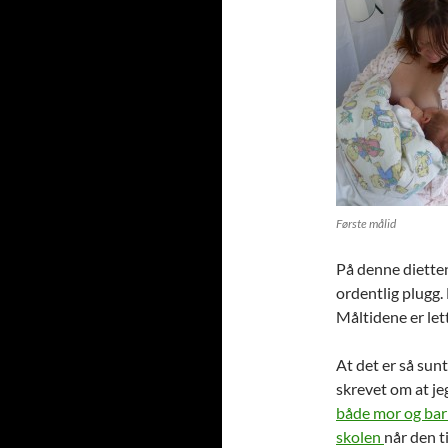
Første målid
På denne dietten
ordentlig plugg.
Måltidene er lett
At det er så sun
skrevet om at je
både mor og barn
skolen
når den 