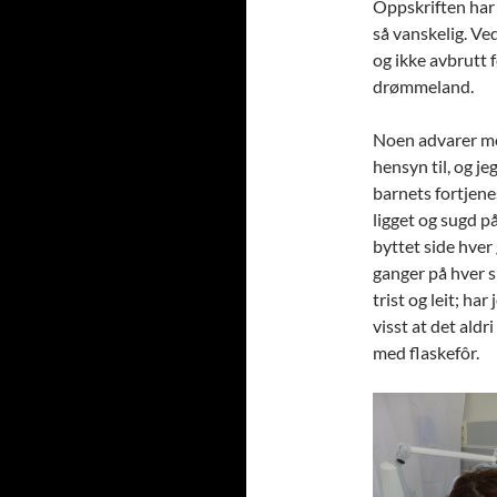
Oppskriften har 
så vanskelig. Ved
og ikke avbrutt f
drømmeland.
Noen advarer mot
hensyn til, og je
barnets fortjene
ligget og sugd p
byttet side hver
ganger på hver si
trist og leit; ha
visst at det aldri
med flaskefôr.