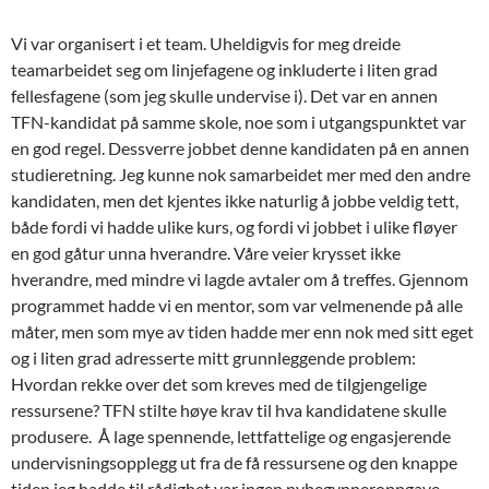
Vi var organisert i et team. Uheldigvis for meg dreide
teamarbeidet seg om linjefagene og inkluderte i liten grad
fellesfagene (som jeg skulle undervise i). Det var en annen
TFN-kandidat på samme skole, noe som i utgangspunktet var
en god regel. Dessverre jobbet denne kandidaten på en annen
studieretning. Jeg kunne nok samarbeidet mer med den andre
kandidaten, men det kjentes ikke naturlig å jobbe veldig tett,
både fordi vi hadde ulike kurs, og fordi vi jobbet i ulike fløyer
en god gåtur unna hverandre. Våre veier krysset ikke
hverandre, med mindre vi lagde avtaler om å treffes. Gjennom
programmet hadde vi en mentor, som var velmenende på alle
måter, men som mye av tiden hadde mer enn nok med sitt eget
og i liten grad adresserte mitt grunnleggende problem:
Hvordan rekke over det som kreves med de tilgjengelige
ressursene? TFN stilte høye krav til hva kandidatene skulle
produsere. Å lage spennende, lettfattelige og engasjerende
undervisningsopplegg ut fra de få ressursene og den knappe
tiden jeg hadde til rådighet var ingen nybegynneroppgave.