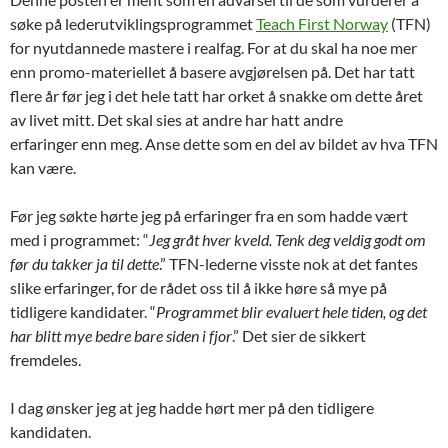
søke på lederutviklingsprogrammet
Teach First Norway
(TFN)
for nyutdannede mastere i realfag. For at du skal ha noe mer
enn promo-materiellet å basere avgjørelsen på. Det har tatt
flere år før jeg i det hele tatt har orket å snakke om dette året
av livet mitt. Det skal sies at andre har hatt andre
erfaringer enn meg. Anse dette som en del av bildet av hva TFN
kan være.
Før jeg søkte hørte jeg på erfaringer fra en som hadde vært
med i programmet: “
Jeg gråt hver kveld. Tenk deg veldig godt om
før du takker ja til dette
.” TFN-lederne visste nok at det fantes
slike erfaringer, for de rådet oss til å ikke høre så mye på
tidligere kandidater. “
Programmet blir evaluert hele tiden, og det
har blitt mye bedre bare siden i fjor
.” Det sier de sikkert
fremdeles.
I dag ønsker jeg at jeg hadde hørt mer på den tidligere
kandidaten.