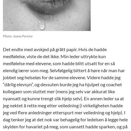
Photo: Joana Pereira
Det endte med avskjed på grått papir. Hvis de hadde
medfølelse, viste de det ikke. Min leder uttrykte kun
medfølelse med elevene, som hadde blitt utsatt for en så
elendig lærer som meg. Selvfølgelig bittert å høre når man har
jobbet seg helseløs for de samme elevene. Videre hadde jeg
“dårlig elevsyn”, og dessuten burde jeg ha hjulpet og coachet
kollegaen som sluttet mer (mens jeg selv var akkurat like
nyansatt og kunne trengt slik hjelp selv). En annen leder sa at
jeg nektet å rette meg etter veiledning (i virkeligheten hadde
jeg ved flere anledninger etterspurt mer veiledning og hjelp). I
dag tenker jeg at det nok var behagelig for ledelsen å legge hele
skylden for havariet på meg, som uansett hadde sparken, og på