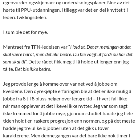
egenvurderingsskjemaer og undervisningsplaner. Noe av det
hørte til PPU-utdanningen, i tillegg var det en del knyttet til
lederutviklingsdelen.
I sum ble det for mye.
Mantraet fra TFN-ledelsen var “
Hold ut. Det er meningen at det
skal være hardt, men det blir bedre. Du ble valgt ut fordi du har det
som skal til
“. Dette rådet fikk meg til å holde ut lenger enn jeg
tålte.
Det ble ikke bedre.
Jeg prøvde lenge å komme over vannet ved å jobbe om
kveldene. Den dyrekjøpte erfaringen ble at det er ikke mulig å
jobbe fra 8 til 8 pluss helger over lengre tid – i hvert fall ikke
når man opplever at det likevel ikke nytter. Jeg var som sagt
ikke fremmed for å jobbe mye; gjennom studiet hadde jeg hele
tiden holdt en raskere progresjon enn normen, og på det meste
hadde jeg tre ulike bijobber uten at det gikk utover
karakterene. Men denne gangen var det bare ikke nok timer i