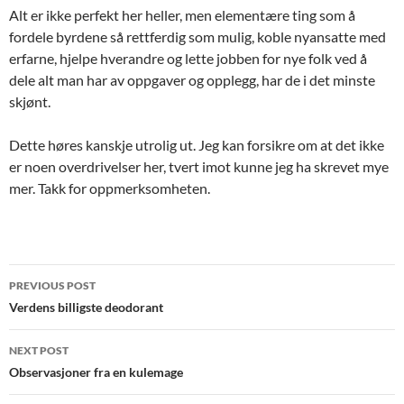
Alt er ikke perfekt her heller, men elementære ting som å
fordele byrdene så rettferdig som mulig, koble nyansatte med
erfarne, hjelpe hverandre og lette jobben for nye folk ved å
dele alt man har av oppgaver og opplegg, har de i det minste
skjønt.
Dette høres kanskje utrolig ut. Jeg kan forsikre om at det ikke
er noen overdrivelser her, tvert imot kunne jeg ha skrevet mye
mer. Takk for oppmerksomheten.
Post
PREVIOUS POST
navigation
Verdens billigste deodorant
NEXT POST
Observasjoner fra en kulemage