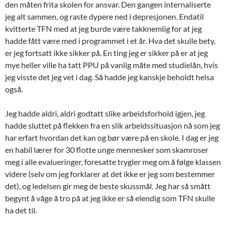
den måten frita skolen for ansvar. Den gangen internaliserte
jeg alt sammen, og raste dypere ned i depresjonen. Endatil
kvitterte TFN med at jeg burde være takknemlig for at jeg
hadde fått være med i programmet i et år. Hva det skulle bety,
er jeg fortsatt ikke sikker på. En ting jeg
er
sikker på er at jeg
mye heller ville ha tatt PPU på vanlig måte med studielån, hvis
jeg visste det jeg vet i dag. Så hadde jeg kanskje beholdt helsa
også.
Jeg hadde aldri, aldri godtatt slike arbeidsforhold igjen, jeg
hadde sluttet på flekken fra en slik arbeidssituasjon nå som jeg
har erfart hvordan det kan og bør være på en skole. I dag er jeg
en habil lærer for 30 flotte unge mennesker som skamroser
meg i alle evalueringer, foresatte trygler meg om å følge klassen
videre (selv om jeg forklarer at det ikke er jeg som bestemmer
det), og ledelsen gir meg de beste skussmål. Jeg har så smått
begynt å våge å tro på at jeg ikke er så elendig som TFN skulle
ha det til.