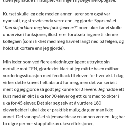
Kurset skulle jeg dele med en annen lærer som også var
nyansatt, og strevde enda verre enn jeg gjorde. Spørsmålet
“
Kan du forklare meg hva funksjoner er
?” noen uker før vi skulle
undervise i funksjoner, illustrerer forutsetningene til denne
kollegaen (som i likhet med meg havnet langt ned på felgen, og
holdt ut kortere enn jeg gjorde).
Min leder, som ved flere anledninger åpent uttrykte sin
motvilje mot TFN, gjorde det klart at jeg måtte ha en målbar
vurderingssituasjon med feedback til eleven for hver økt. I dag
virker dette kravet helt absurd for meg, men det var seriøst
ment og jeg gjorde så godt jeg kunne for å levere. Jeg hadde ett
kurs med én økt i uka for 90 elever og ett kurs med to økter i
uka for 45 elever. Det sier seg selv at å vurdere 180
elevarbeider i uka ikke er praktisk mulig, da gjør man ikke
annet. Det var også et skjemavelde av en annen verden. Jeg har
to digre permer stappfulle av ukesrefleksjoner,