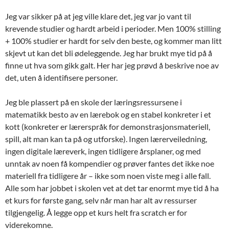
Jeg var sikker på at jeg ville klare det, jeg var jo vant til
krevende studier og hardt arbeid i perioder. Men 100% stilling
+ 100% studier er hardt for selv den beste, og kommer man litt
skjevt ut kan det bli ødeleggende. Jeg har brukt mye tid på å
finne ut hva som gikk galt. Her har jeg prøvd å beskrive noe av
det, uten å identifisere personer.
Jeg ble plassert på en skole der læringsressursene i
matematikk besto av en lærebok og en stabel konkreter i et
kott (konkreter er lærerspråk for demonstrasjonsmateriell,
spill, alt man kan ta på og utforske). Ingen lærerveiledning,
ingen digitale læreverk, ingen tidligere årsplaner, og med
unntak av noen få kompendier og prøver fantes det ikke noe
materiell fra tidligere år – ikke som noen viste meg i alle fall.
Alle som har jobbet i skolen vet at det tar enormt mye tid å ha
et kurs for første gang, selv når man har alt av ressurser
tilgjengelig. Å legge opp et kurs helt fra scratch er for
viderekomne.