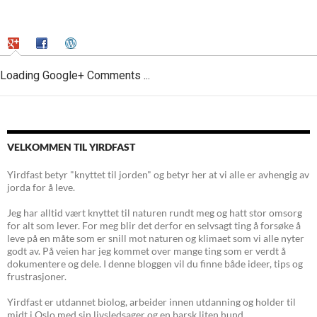
Loading Google+ Comments ...
VELKOMMEN TIL YIRDFAST
Yirdfast betyr "knyttet til jorden" og betyr her at vi alle er avhengig av
jorda for å leve.
Jeg har alltid vært knyttet til naturen rundt meg og hatt stor omsorg
for alt som lever. For meg blir det derfor en selvsagt ting å forsøke å
leve på en måte som er snill mot naturen og klimaet som vi alle nyter
godt av. På veien har jeg kommet over mange ting som er verdt å
dokumentere og dele. I denne bloggen vil du finne både ideer, tips og
frustrasjoner.
Yirdfast er utdannet biolog, arbeider innen utdanning og holder til
midt i Oslo med sin livsledsager og en barsk liten hund.